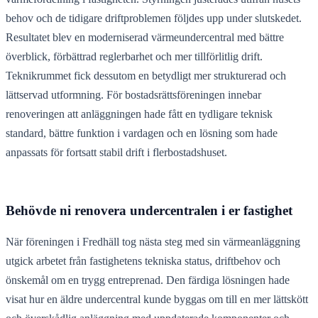
behov och de tidigare driftproblemen följdes upp under slutskedet.
Resultatet blev en moderniserad värmeundercentral med bättre
överblick, förbättrad reglerbarhet och mer tillförlitlig drift.
Teknikrummet fick dessutom en betydligt mer strukturerad och
lättservad utformning. För bostadsrättsföreningen innebar
renoveringen att anläggningen hade fått en tydligare teknisk
standard, bättre funktion i vardagen och en lösning som hade
anpassats för fortsatt stabil drift i flerbostadshuset.
Behövde ni renovera undercentralen i er fastighet
När föreningen i Fredhäll tog nästa steg med sin värmeanläggning
utgick arbetet från fastighetens tekniska status, driftbehov och
önskemål om en trygg entreprenad. Den färdiga lösningen hade
visat hur en äldre undercentral kunde byggas om till en mer lättskött