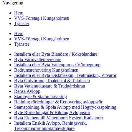
Navigering
Hem
VVS-Företag i Kungsholmen
Tjänster
Hem
VVS-Företag i Kungsholmen
Tjänster
Installera eller Byta Blandare / Köksblandare
Byta Varmvattenberedare
Installera eller Byta Vattenpump / Värmepump
Badrumsrenovering Kungsholmen
Installera eller Byta Diskmaskin, Tvättmaskin, Vitvaror
Byta Golvbrunn, Toalettstol & Takdusch
Byta Vattenutkastare & Trädgårdskran
Rensa Avlopp
Stambyte & Stamrenovering
Relining rörledningar & Renovering avloppsrör
Stamspolning & Spola Avlopp med Högtrycksspolning
Byte Rörledningar & Bilning Avloppsrör
Byta Element till Vattenburet System Radiatorer
Installera Enskilt Avlopp, Reningsverk,
Trekammarbrunn/Slamavskiljare