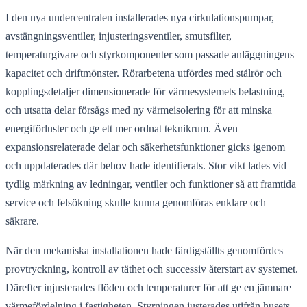
I den nya undercentralen installerades nya cirkulationspumpar,
avstängningsventiler, injusteringsventiler, smutsfilter,
temperaturgivare och styrkomponenter som passade anläggningens
kapacitet och driftmönster. Rörarbetena utfördes med stålrör och
kopplingsdetaljer dimensionerade för värmesystemets belastning,
och utsatta delar försågs med ny värmeisolering för att minska
energiförluster och ge ett mer ordnat teknikrum. Även
expansionsrelaterade delar och säkerhetsfunktioner gicks igenom
och uppdaterades där behov hade identifierats. Stor vikt lades vid
tydlig märkning av ledningar, ventiler och funktioner så att framtida
service och felsökning skulle kunna genomföras enklare och
säkrare.
När den mekaniska installationen hade färdigställts genomfördes
provtryckning, kontroll av täthet och successiv återstart av systemet.
Därefter injusterades flöden och temperaturer för att ge en jämnare
värmefördelning i fastigheten. Styrningen justerades utifrån husets