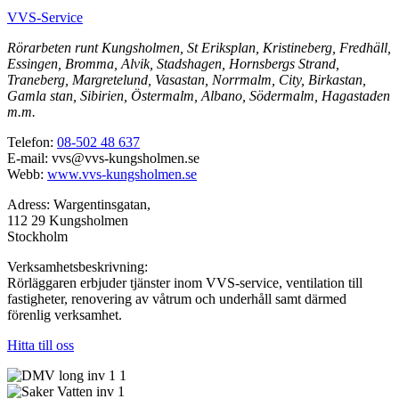
VVS-Service
Rörarbeten runt Kungsholmen, St Eriksplan, Kristineberg, Fredhäll,
Essingen, Bromma, Alvik, Stadshagen, Hornsbergs Strand,
Traneberg, Margretelund, Vasastan, Norrmalm, City, Birkastan,
Gamla stan, Sibirien, Östermalm, Albano, Södermalm, Hagastaden
m.m.
Telefon:
08-502 48 637
E-mail: vvs@vvs-kungsholmen.se
Webb:
www.vvs-kungsholmen.se
Adress: Wargentinsgatan,
112 29 Kungsholmen
Stockholm
Verksamhetsbeskrivning:
Rörläggaren erbjuder tjänster inom VVS-service, ventilation till
fastigheter, renovering av våtrum och underhåll samt därmed
förenlig verksamhet.
Hitta till oss