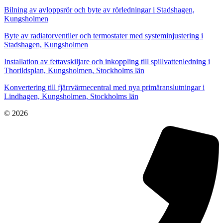
Bilning av avloppsrör och byte av rörledningar i Stadshagen,
Kungsholmen
Byte av radiatorventiler och termostater med systeminjustering i
Stadshagen, Kungsholmen
Installation av fettavskiljare och inkoppling till spillvattenledning i
Thorildsplan, Kungsholmen, Stockholms län
Konvertering till fjärrvärmecentral med nya primäranslutningar i
Lindhagen, Kungsholmen, Stockholms län
© 2026