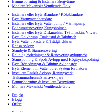
Brunnsborrning & Installera Bergvärme
Montera Mekaniskt Ventilerade Golv
Installera eller Byta Blandare / Köksblandare
Byta Varmvattenberedare
Installera eller Byta Vattenpump / Värmepump
Badrumsrenovering Kungsholmen
Installera eller Byta Diskmaskin, Tvättmaskin, Vitvaror
Byta Golvbrunn, Toalettstol & Takdusch
Byta Vattenutkastare & Trädgårdskran
Rensa Avlopp
Stambyte & Stamrenovering
Relining rörledningar & Renovering avloppsrör
Stamspolning & Spola Avlopp med Högtrycksspolning
Byte Rörledningar & Bilning Avloppsrör
Byta Element till Vattenburet System Radiatorer
Installera Enskilt Avlopp, Reningsverk,
Trekammarbrunn/Slamavskiljare
Brunnsborrning & Installera Bergvärme
Montera Mekaniskt Ventilerade Golv
Projekt
Blogg
Offert