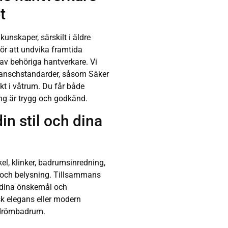
t
unskaper, särskilt i äldre
ör att undvika framtida
 av behöriga hantverkare. Vi
 branschstandarder, såsom Säker
kt i våtrum. Du får både
ng är trygg och godkänd.
n stil och dina
el, klinker, badrumsinredning,
g och belysning. Tillsammans
 dina önskemål och
sk elegans eller modern
t drömbadrum.