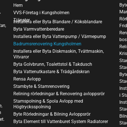
Byt
Hem
,
Mar
VVS-Företag i Kungsholmen
Rör
Tjänster
Installera eller Byta Blandare / Köksblandare
tan,
Fri
Byta Varmvattenberedare
Ren
Installera eller Byta Vattenpump / Värmepump
bos
Badrumsrenovering Kungsholmen
Rel
Installera eller Byta Diskmaskin, Tvättmaskin,
Kri
Vitvaror
Sta
Byta Golvbrunn, Toalettstol & Takdusch
Sta
Byta Vattenutkastare & Trädgårdskran
Byt
Rensa Avlopp
Sta
Stambyte & Stamrenovering
Ins
Relining rörledningar & Renovering avloppsrör
i S
Stamspolning & Spola Avlopp med
Ins
e,
Högtrycksspolning
Sta
m
Byte Rörledningar & Bilning Avloppsrör
Bil
et.
Byta Element till Vattenburet System Radiatorer
Sta