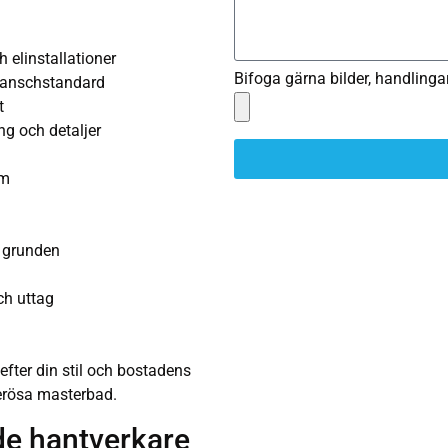
 elinstallationer
Bifoga gärna bilder, handlingar
branschstandard
t
g och detaljer
um
 grunden
ch uttag
fter din stil och bostadens
nerösa masterbad.
de hantverkare