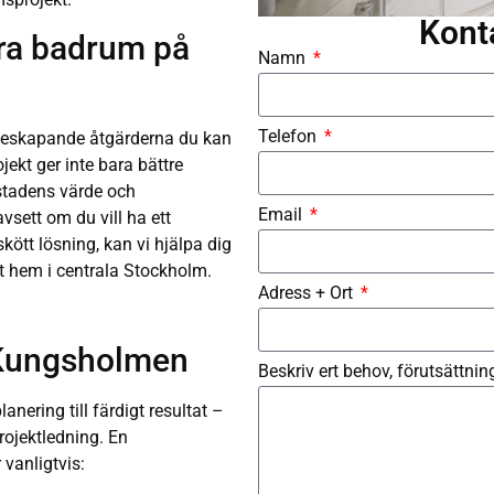
Kont
era badrum på
Namn
Telefon
deskapande åtgärderna du kan
ekt ger inte bara bättre
stadens värde och
Email
avsett om du vill ha ett
kött lösning, kan vi hjälpa dig
ditt hem i centrala Stockholm.
Adress + Ort
 Kungsholmen
Beskriv ert behov, förutsättni
anering till färdigt resultat –
projektledning. En
vanligtvis: