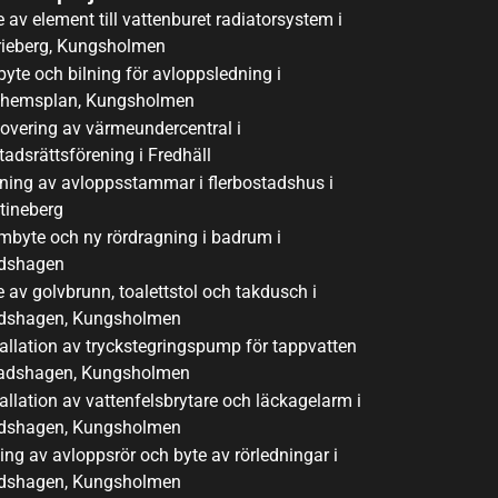
e av element till vattenburet radiatorsystem i
ieberg, Kungsholmen
byte och bilning för avloppsledning i
dhemsplan, Kungsholmen
overing av värmeundercentral i
tadsrättsförening i Fredhäll
ining av avloppsstammar i flerbostadshus i
stineberg
mbyte och ny rördragning i badrum i
dshagen
e av golvbrunn, toalettstol och takdusch i
dshagen, Kungsholmen
tallation av tryckstegringspump för tappvatten
tadshagen, Kungsholmen
tallation av vattenfelsbrytare och läckagelarm i
dshagen, Kungsholmen
ning av avloppsrör och byte av rörledningar i
dshagen, Kungsholmen