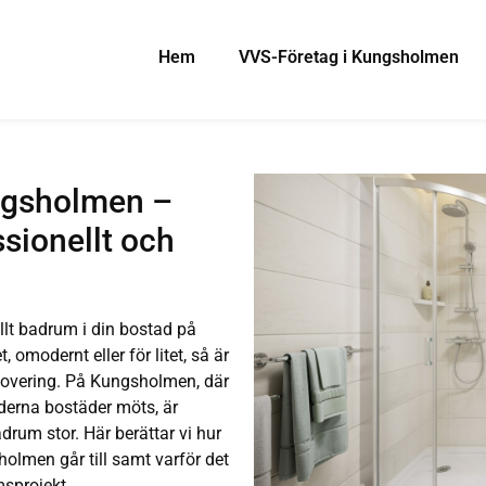
Hem
VVS-Företag i Kungsholmen
ngsholmen –
sionellt och
llt badrum i din bostad på
modernt eller för litet, så är
enovering. På Kungsholmen, där
derna bostäder möts, är
rum stor. Här berättar vi hur
olmen går till samt varför det
umsprojekt.