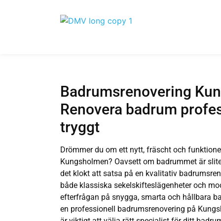
Badrumsrenovering Ku
Renovera badrum profes
tryggt
Drömmer du om ett nytt, fräscht och funktione
Kungsholmen? Oavsett om badrummet är slitet, o
det klokt att satsa på en kvalitativ badrumsr
både klassiska sekelskifteslägenheter och mo
efterfrågan på snygga, smarta och hållbara bad
en professionell badrumsrenovering på Kungsh
är viktigt att välja rätt specialist för ditt badr