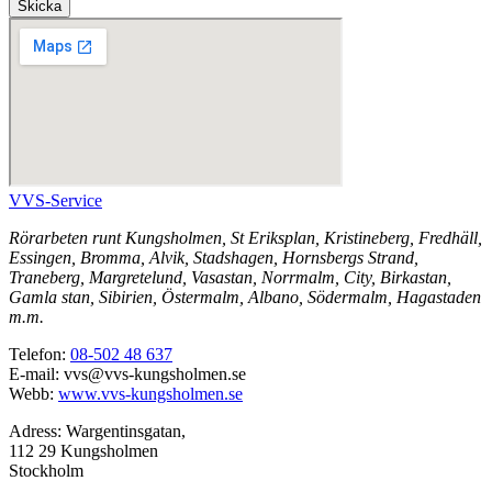
Skicka
VVS-Service
Rörarbeten runt Kungsholmen, St Eriksplan, Kristineberg, Fredhäll,
Essingen, Bromma, Alvik, Stadshagen, Hornsbergs Strand,
Traneberg, Margretelund, Vasastan, Norrmalm, City, Birkastan,
Gamla stan, Sibirien, Östermalm, Albano, Södermalm, Hagastaden
m.m.
Telefon:
08-502 48 637
E-mail: vvs@vvs-kungsholmen.se
Webb:
www.vvs-kungsholmen.se
Adress: Wargentinsgatan,
112 29 Kungsholmen
Stockholm