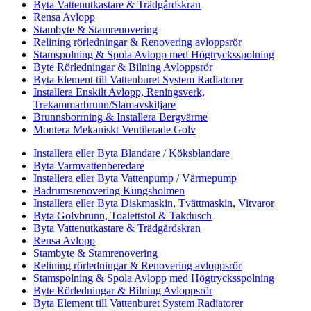
Byta Vattenutkastare & Trädgårdskran
Rensa Avlopp
Stambyte & Stamrenovering
Relining rörledningar & Renovering avloppsrör
Stamspolning & Spola Avlopp med Högtrycksspolning
Byte Rörledningar & Bilning Avloppsrör
Byta Element till Vattenburet System Radiatorer
Installera Enskilt Avlopp, Reningsverk,
Trekammarbrunn/Slamavskiljare
Brunnsborrning & Installera Bergvärme
Montera Mekaniskt Ventilerade Golv
Installera eller Byta Blandare / Köksblandare
Byta Varmvattenberedare
Installera eller Byta Vattenpump / Värmepump
Badrumsrenovering Kungsholmen
Installera eller Byta Diskmaskin, Tvättmaskin, Vitvaror
Byta Golvbrunn, Toalettstol & Takdusch
Byta Vattenutkastare & Trädgårdskran
Rensa Avlopp
Stambyte & Stamrenovering
Relining rörledningar & Renovering avloppsrör
Stamspolning & Spola Avlopp med Högtrycksspolning
Byte Rörledningar & Bilning Avloppsrör
Byta Element till Vattenburet System Radiatorer