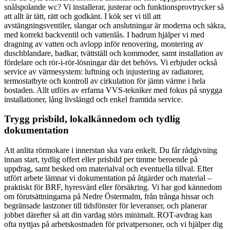
snålspolande wc? Vi installerar, justerar och funktionsprovtrycker så
att allt är tätt, rätt och godkänt. I kök ser vi till att
avstängningsventiler, slangar och anslutningar är moderna och säkra,
med korrekt backventil och vattenlås. I badrum hjälper vi med
dragning av vatten och avlopp inför renovering, montering av
duschblandare, badkar, tvättställ och kommoder, samt installation av
fördelare och rör-i-rör-lösningar där det behövs. Vi erbjuder också
service av värmesystem: luftning och injustering av radiatorer,
termostatbyte och kontroll av cirkulation för jämn värme i hela
bostaden. Allt utförs av erfarna VVS-tekniker med fokus på snygga
installationer, lång livslängd och enkel framtida service.
Trygg prisbild, lokalkännedom och tydlig
dokumentation
Att anlita rörmokare i innerstan ska vara enkelt. Du får rådgivning
innan start, tydlig offert eller prisbild per timme beroende på
uppdrag, samt besked om materialval och eventuella tillval. Efter
utfört arbete lämnar vi dokumentation på åtgärder och material –
praktiskt för BRF, hyresvärd eller försäkring. Vi har god kännedom
om förutsättningarna på Nedre Östermalm, från trånga hissar och
begränsade lastzoner till tidsfönster för leveranser, och planerar
jobbet därefter så att din vardag störs minimalt. ROT-avdrag kan
ofta nyttjas på arbetskostnaden för privatpersoner, och vi hjälper dig