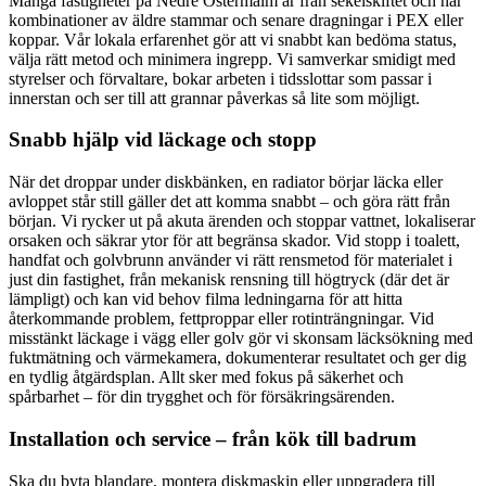
Många fastigheter på Nedre Östermalm är från sekelskiftet och har
kombinationer av äldre stammar och senare dragningar i PEX eller
koppar. Vår lokala erfarenhet gör att vi snabbt kan bedöma status,
välja rätt metod och minimera ingrepp. Vi samverkar smidigt med
styrelser och förvaltare, bokar arbeten i tidsslottar som passar i
innerstan och ser till att grannar påverkas så lite som möjligt.
Snabb hjälp vid läckage och stopp
När det droppar under diskbänken, en radiator börjar läcka eller
avloppet står still gäller det att komma snabbt – och göra rätt från
början. Vi rycker ut på akuta ärenden och stoppar vattnet, lokaliserar
orsaken och säkrar ytor för att begränsa skador. Vid stopp i toalett,
handfat och golvbrunn använder vi rätt rensmetod för materialet i
just din fastighet, från mekanisk rensning till högtryck (där det är
lämpligt) och kan vid behov filma ledningarna för att hitta
återkommande problem, fettproppar eller rotinträngningar. Vid
misstänkt läckage i vägg eller golv gör vi skonsam läcksökning med
fuktmätning och värmekamera, dokumenterar resultatet och ger dig
en tydlig åtgärdsplan. Allt sker med fokus på säkerhet och
spårbarhet – för din trygghet och för försäkringsärenden.
Installation och service – från kök till badrum
Ska du byta blandare, montera diskmaskin eller uppgradera till