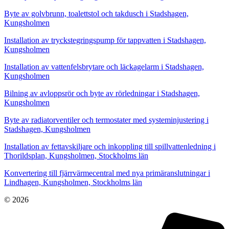
Byte av golvbrunn, toalettstol och takdusch i Stadshagen,
Kungsholmen
Installation av tryckstegringspump för tappvatten i Stadshagen,
Kungsholmen
Installation av vattenfelsbrytare och läckagelarm i Stadshagen,
Kungsholmen
Bilning av avloppsrör och byte av rörledningar i Stadshagen,
Kungsholmen
Byte av radiatorventiler och termostater med systeminjustering i
Stadshagen, Kungsholmen
Installation av fettavskiljare och inkoppling till spillvattenledning i
Thorildsplan, Kungsholmen, Stockholms län
Konvertering till fjärrvärmecentral med nya primäranslutningar i
Lindhagen, Kungsholmen, Stockholms län
© 2026