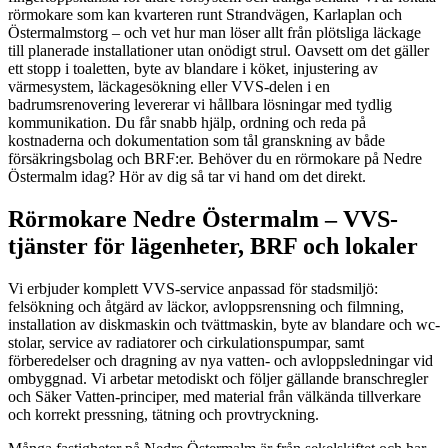
rörmokare som kan kvarteren runt Strandvägen, Karlaplan och
Östermalmstorg – och vet hur man löser allt från plötsliga läckage
till planerade installationer utan onödigt strul. Oavsett om det gäller
ett stopp i toaletten, byte av blandare i köket, injustering av
värmesystem, läckagesökning eller VVS-delen i en
badrumsrenovering levererar vi hållbara lösningar med tydlig
kommunikation. Du får snabb hjälp, ordning och reda på
kostnaderna och dokumentation som tål granskning av både
försäkringsbolag och BRF:er. Behöver du en rörmokare på Nedre
Östermalm idag? Hör av dig så tar vi hand om det direkt.
Rörmokare Nedre Östermalm – VVS-
tjänster för lägenheter, BRF och lokaler
Vi erbjuder komplett VVS-service anpassad för stadsmiljö:
felsökning och åtgärd av läckor, avloppsrensning och filmning,
installation av diskmaskin och tvättmaskin, byte av blandare och wc-
stolar, service av radiatorer och cirkulationspumpar, samt
förberedelser och dragning av nya vatten- och avloppsledningar vid
ombyggnad. Vi arbetar metodiskt och följer gällande branschregler
och Säker Vatten-principer, med material från välkända tillverkare
och korrekt pressning, tätning och provtryckning.